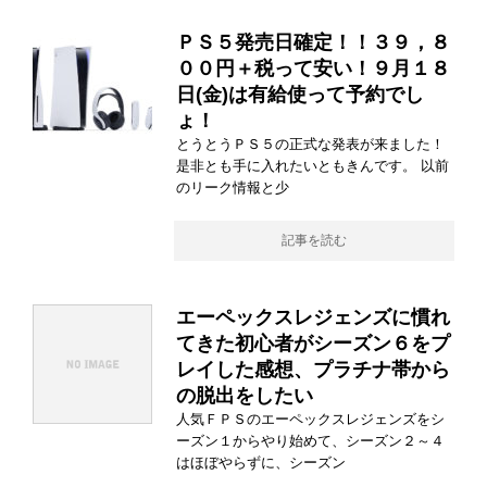
ＰＳ５発売日確定！！３９，８
００円＋税って安い！９月１８
日(金)は有給使って予約でし
ょ！
とうとうＰＳ５の正式な発表が来ました！
是非とも手に入れたいともきんです。 以前
のリーク情報と少
記事を読む
エーペックスレジェンズに慣れ
てきた初心者がシーズン６をプ
レイした感想、プラチナ帯から
の脱出をしたい
人気ＦＰＳのエーペックスレジェンズをシ
ーズン１からやり始めて、シーズン２～４
はほぼやらずに、シーズン