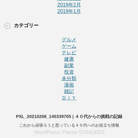
2019年2月
2019年1月
カテゴリー
グルメ
ゲーム
テレビ
健康
副業
投資
未分類
漫画
雑記
ＤＩＹ
PXL_20210208_140339705 | ４０代からの挑戦の記録
これから頑張ろうと思っている４０代へのお役立ち情報
WordPress-Theme STINGER3