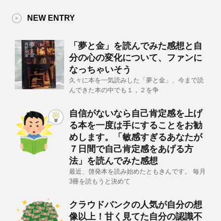
NEW ENTRY
「夢と金」を読んでみた感想と自
分の心の変化について、ファンに
なっちゃいそう
久々に本を一気読みした「夢と金」、今まで読
んできた本の中でも１，２を争
自信がないなら自己肯定感を上げ
る本を一度は手にすることをお勧
めします。「敏感すぎるあなたが
７日間で自己肯定感をあげる方
法」を読んでみた感想
最近、啓発本を読み始めたともきんです。 毎月
3冊を読もうと決めて
クラウドバンクの人気が自分の想
像以上！甘く見てた自分の認識不