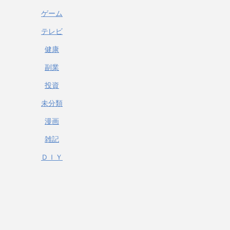
ゲーム
テレビ
健康
副業
投資
未分類
漫画
雑記
ＤＩＹ