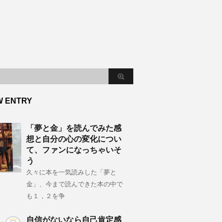
W ENTRY
「夢と金」を読んでみた感
想と自分の心の変化につい
て、ファンになっちゃいそ
う
久々に本を一気読みした「夢と
金」、今まで読んできた本の中で
も１，２を争
自信がないなら自己肯定感