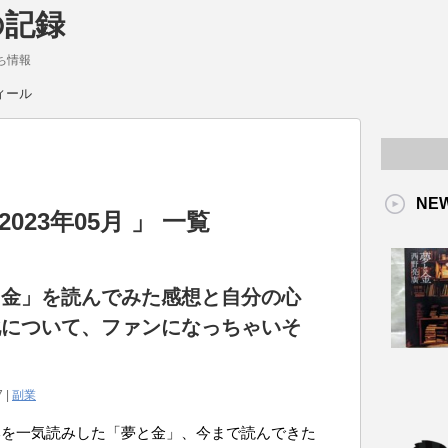
の記録
ち情報
ィール
NE
023年05月 」 一覧
と金」を読んでみた感想と自分の心
化について、ファンになっちゃいそ
7 |
副業
本を一気読みした「夢と金」、今まで読んできた