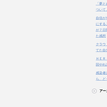
「夢と
ついて
自信が
にする
が７日
た感想
クラウ
てた自
ＨＥＲ
回やれ
感染者
ら、ど
アー