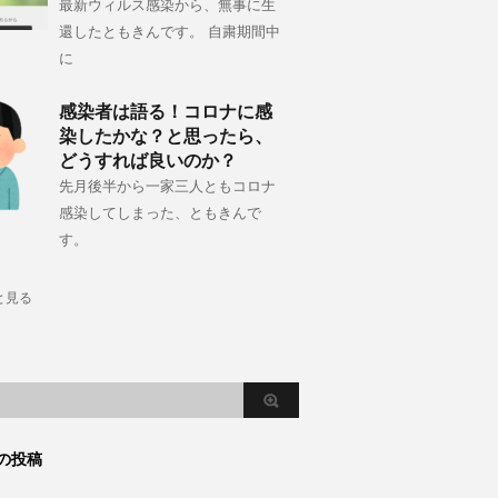
最新ウィルス感染から、無事に生
還したともきんです。 自粛期間中
に
感染者は語る！コロナに感
染したかな？と思ったら、
どうすれば良いのか？
先月後半から一家三人ともコロナ
感染してしまった、ともきんで
す。
と見る
の投稿