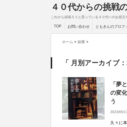
４０代からの挑戦
これから頑張ろうと思っている４０代へのお役立
TOP
お問い合わせ
ともきんのプロフ
ホーム
>
副業
>
「 月別アーカイブ：2
「夢
の変
う
2023/05/1
久々に