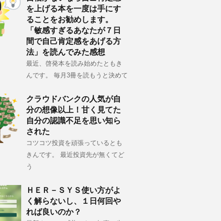
を上げる本を一度は手にす
ることをお勧めします。
「敏感すぎるあなたが７日
間で自己肯定感をあげる方
法」を読んでみた感想
最近、啓発本を読み始めたともき
んです。 毎月3冊を読もうと決めて
クラウドバンクの人気が自
分の想像以上！甘く見てた
自分の認識不足を思い知ら
された
コツコツ投資を頑張っているとも
きんです。 最近投資先が無くてど
う
ＨＥＲ－ＳＹＳ使い方がよ
く解らないし、１日何回や
れば良いのか？