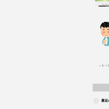
→もっ
最近