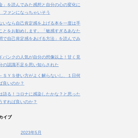
金」を読んでみた感想と自分の心の変化に
、ファンになっちゃいそう
ないなら自己肯定感を上げる本を一度は手
ことをお勧めします。「敏感すぎるあなた
間で自己肯定感をあげる方法」を読んでみ
ドバンクの人気が自分の想像以上！甘く見
分の認識不足を思い知らされた
－ＳＹＳ使い方がよく解らないし、１日何
ば良いのか？
は語る！コロナに感染したかな？と思った
うすれば良いのか？
カイブ
2023年5月