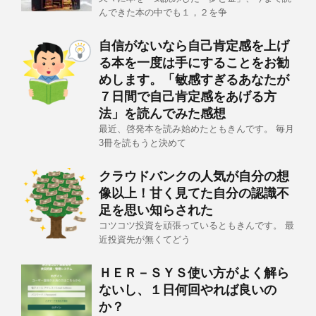
んできた本の中でも１，２を争
自信がないなら自己肯定感を上げ
る本を一度は手にすることをお勧
めします。「敏感すぎるあなたが
７日間で自己肯定感をあげる方
法」を読んでみた感想
最近、啓発本を読み始めたともきんです。 毎月
3冊を読もうと決めて
クラウドバンクの人気が自分の想
像以上！甘く見てた自分の認識不
足を思い知らされた
コツコツ投資を頑張っているともきんです。 最
近投資先が無くてどう
ＨＥＲ－ＳＹＳ使い方がよく解ら
ないし、１日何回やれば良いの
か？