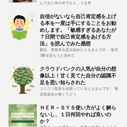
んできた本の中でも１，２を争
自信がないなら自己肯定感を上げ
る本を一度は手にすることをお勧
めします。「敏感すぎるあなたが
７日間で自己肯定感をあげる方
法」を読んでみた感想
最近、啓発本を読み始めたともきんです。 毎月
3冊を読もうと決めて
クラウドバンクの人気が自分の想
像以上！甘く見てた自分の認識不
足を思い知らされた
コツコツ投資を頑張っているともきんです。 最
近投資先が無くてどう
ＨＥＲ－ＳＹＳ使い方がよく解ら
ないし、１日何回やれば良いの
か？