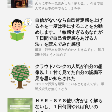
久々に本を一気読みした「夢と金」、今まで読
んできた本の中でも１，２を争
自信がないなら自己肯定感を上げ
る本を一度は手にすることをお勧
めします。「敏感すぎるあなたが
７日間で自己肯定感をあげる方
法」を読んでみた感想
最近、啓発本を読み始めたともきんです。 毎月
3冊を読もうと決めて
クラウドバンクの人気が自分の想
像以上！甘く見てた自分の認識不
足を思い知らされた
コツコツ投資を頑張っているともきんです。 最
近投資先が無くてどう
ＨＥＲ－ＳＹＳ使い方がよく解ら
ないし、１日何回やれば良いの