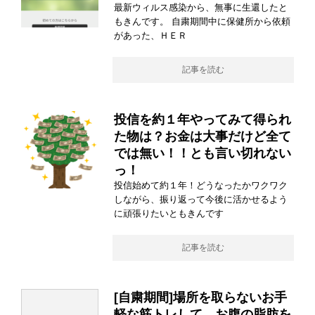
最新ウィルス感染から、無事に生還したと
もきんです。 自粛期間中に保健所から依頼
があった、ＨＥＲ
記事を読む
投信を約１年やってみて得られ
た物は？お金は大事だけど全て
では無い！！とも言い切れない
っ！
投信始めて約１年！どうなったかワクワク
しながら、振り返って今後に活かせるよう
に頑張りたいともきんです
記事を読む
[自粛期間]場所を取らないお手
軽な筋トレして、お腹の脂肪を