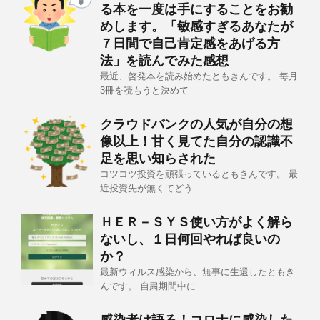
る本を一度は手にすることをお勧
めします。「敏感すぎるあなたが
７日間で自己肯定感をあげる方
法」を読んでみた感想
最近、啓発本を読み始めたともきんです。 毎月
3冊を読もうと決めて
クラウドバンクの人気が自分の想
像以上！甘く見てた自分の認識不
足を思い知らされた
コツコツ投資を頑張っているともきんです。 最
近投資先が無くてどう
ＨＥＲ－ＳＹＳ使い方がよく解ら
ないし、１日何回やれば良いの
か？
最新ウィルス感染から、無事に生還したともき
んです。 自粛期間中に