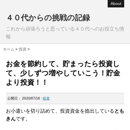
About
４０代からの挑戦の記録
これから頑張ろうと思っている４０代へのお役立ち情
報
ホーム
>
投資
>
お金を節約して、貯まったら投資し
て、少しずつ増やしていこう！貯金
より投資！！
公開日：
2020/07/16
:
投資
お小遣いを切り詰めて、投資資金を捻出している
とも
きん
です。