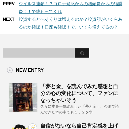
PREV
ウイルス連鎖！？コロナ疑惑からの咽頭炎からの結膜
炎！！で終わってくれ
NEXT
投資するとへそくりは増えるのか？投資額がいくらあ
るのか確認！口座も確認！で、いくら増えてるの？
NEW ENTRY
「夢と金」を読んでみた感想と自
分の心の変化について、ファンに
なっちゃいそう
久々に本を一気読みした「夢と金」、今まで読
んできた本の中でも１，２を争
自信がないなら自己肯定感を上げ