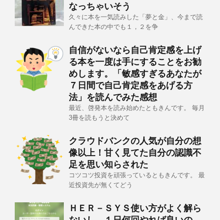
なっちゃいそう
久々に本を一気読みした「夢と金」、今まで読
んできた本の中でも１，２を争
自信がないなら自己肯定感を上げ
る本を一度は手にすることをお勧
めします。「敏感すぎるあなたが
７日間で自己肯定感をあげる方
法」を読んでみた感想
最近、啓発本を読み始めたともきんです。 毎月
3冊を読もうと決めて
クラウドバンクの人気が自分の想
像以上！甘く見てた自分の認識不
足を思い知らされた
コツコツ投資を頑張っているともきんです。 最
近投資先が無くてどう
ＨＥＲ－ＳＹＳ使い方がよく解ら