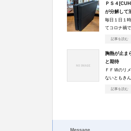
ＰＳ４[CU
が分解して
毎日１日１時
てコロナ禍
記事を読む
胸熱が止ま
と期待
ＦＦⅦのリ
ないともきん
記事を読む
Message