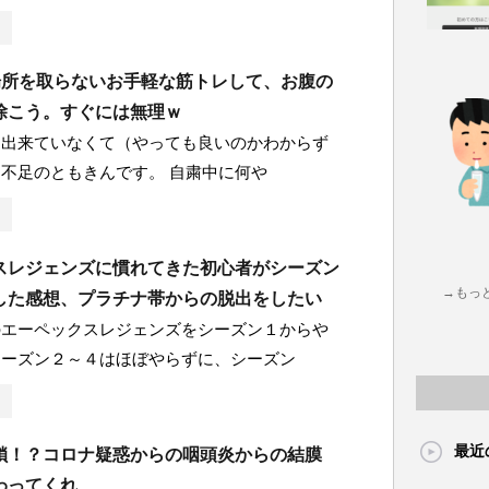
]場所を取らないお手軽な筋トレして、お腹の
除こう。すぐには無理ｗ
近出来ていなくて（やっても良いのかわからず
不足のともきんです。 自粛中に何や
スレジェンズに慣れてきた初心者がシーズン
→もっ
した感想、プラチナ帯からの脱出をしたい
のエーペックスレジェンズをシーズン１からや
シーズン２～４はほぼやらずに、シーズン
最近
鎖！？コロナ疑惑からの咽頭炎からの結膜
わってくれ