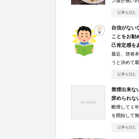
ン屋が無い
記事を読む
自信がない
ことをお勧
己肯定感を
最近、啓発本
うと決めて最
記事を読む
禁煙出来な
辞められな
断煙して１年
を開始して
記事を読む