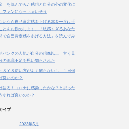
金」を読んでみた感想と自分の心の変化に
、ファンになっちゃいそう
ないなら自己肯定感を上げる本を一度は手
ことをお勧めします。「敏感すぎるあなた
間で自己肯定感をあげる方法」を読んでみ
ドバンクの人気が自分の想像以上！甘く見
分の認識不足を思い知らされた
－ＳＹＳ使い方がよく解らないし、１日何
ば良いのか？
は語る！コロナに感染したかな？と思った
うすれば良いのか？
カイブ
2023年5月