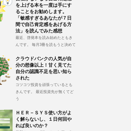
を上げる本を一度は手にす
ることをお勧めします。
「敏感すぎるあなたが７日
間で自己肯定感をあげる方
法」を読んでみた感想
最近、啓発本を読み始めたともき
んです。 毎月3冊を読もうと決めて
クラウドバンクの人気が自
分の想像以上！甘く見てた
自分の認識不足を思い知ら
された
コツコツ投資を頑張っているとも
きんです。 最近投資先が無くてど
う
ＨＥＲ－ＳＹＳ使い方がよ
く解らないし、１日何回や
れば良いのか？