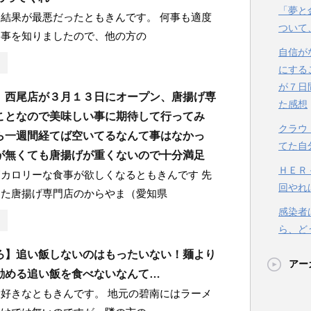
「夢と
結果が最悪だったともきんです。 何事も適度
ついて
う事を知りましたので、他の方の
自信が
にする
が７日
】西尾店が３月１３日にオープン、唐揚げ専
た感想
ことなので美味しい事に期待して行ってみ
クラウ
ら一週間経てば空いてるなんて事はなかっ
てた自
が無くても唐揚げが重くないので十分満足
ＨＥＲ
カロリーな食事が欲しくなるともきんです 先
回やれ
した唐揚げ専門店のからやま（愛知県
感染者
ら、ど
ろ】追い飯しないのはもったいない！麺より
アー
勧める追い飯を食べないなんて…
好きなともきんです。 地元の碧南にはラーメ