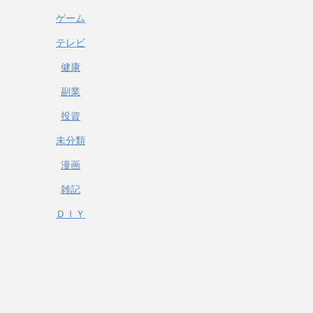
ゲーム
テレビ
健康
副業
投資
未分類
漫画
雑記
ＤＩＹ