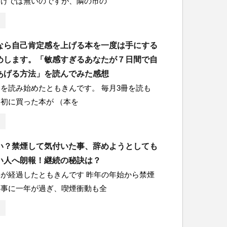
わけでは無いのですが、隣の市の
なら自己肯定感を上げる本を一度は手にする
めします。「敏感すぎるあなたが７日間で自
あげる方法」を読んでみた感想
を読み始めたともきんです。 毎月3冊を読も
初に買った本が （本を
い？禁煙して気付いた事、辞めようとしても
い人へ朗報！継続の秘訣は？
が経過したともきんです 昨年の年始から禁煙
無事に一年が過ぎ、喫煙衝動も全