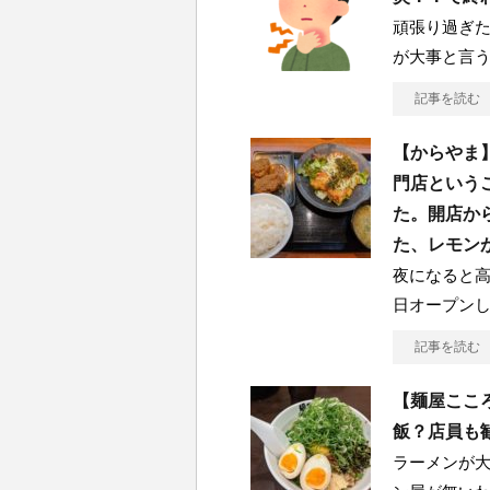
頑張り過ぎた
が大事と言
記事を読む
【からやま
門店という
た。開店か
た、レモン
夜になると高
日オープン
記事を読む
【麺屋ここ
飯？店員も
ラーメンが大