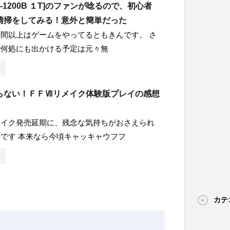
H-1200B １T]のファンが唸るので、初心者
清掃をしてみる！意外と簡単だった
間以上はゲームをやってるともきんです。 さ
で何処にも出かける予定は元々無
らない！ＦＦⅦリメイク体験版プレイの感想
メイク発売延期に、残念な気持ちがおさえられ
です 本来なら今頃キャッキャウフフ
カテ