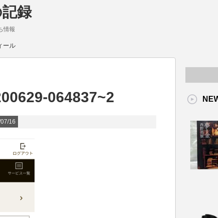
の記録
ち情報
ィール
200629-064837~2
NE
07/16