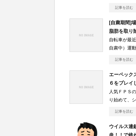
記事を読む
[自粛期間
脂肪を取り
自転車が最
自粛中）運動
記事を読む
エーペック
６をプレイ
人気ＦＰＳ
り始めて、
記事を読む
ウイルス連
炎！！で終