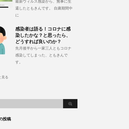
最新ウィルス感染から、無事に生
還したともきんです。 自粛期間中
に
感染者は語る！コロナに感
染したかな？と思ったら、
どうすれば良いのか？
先月後半から一家三人ともコロナ
感染してしまった、ともきんで
す。
と見る
の投稿