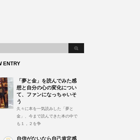
W ENTRY
「夢と金」を読んでみた感
想と自分の心の変化につい
て、ファンになっちゃいそ
う
久々に本を一気読みした「夢と
金」、今まで読んできた本の中で
も１，２を争
自信がないなら自己肯定感