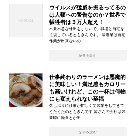
ウイルスが猛威を振るってるの
は人類への警告なのか？世界で
犠牲者は３万人超え！
不要不急な外出をしないで、職場と自宅を
往復しているともきんです。 製造業は自宅
作業が出来ないの
記事を読む
仕事終わりのラーメンは悪魔的
に美味しい！満足感もカロリー
も高いけれど、この一杯は何物
にも変えられない至福
久しぶりに仕事が忙しくて残業をしてきて
くたくたのともきんです 皆さんの会社は残
業時に軽食とか出
記事を読む