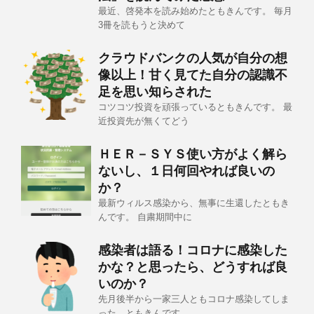
最近、啓発本を読み始めたともきんです。 毎月
3冊を読もうと決めて
クラウドバンクの人気が自分の想
像以上！甘く見てた自分の認識不
足を思い知らされた
コツコツ投資を頑張っているともきんです。 最
近投資先が無くてどう
ＨＥＲ－ＳＹＳ使い方がよく解ら
ないし、１日何回やれば良いの
か？
最新ウィルス感染から、無事に生還したともき
んです。 自粛期間中に
感染者は語る！コロナに感染した
かな？と思ったら、どうすれば良
いのか？
先月後半から一家三人ともコロナ感染してしま
った、ともきんです。