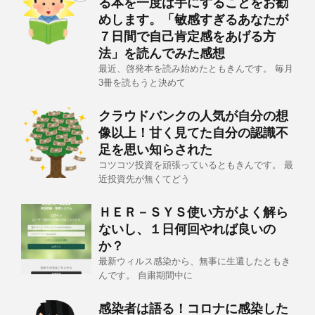
る本を一度は手にすることをお勧
めします。「敏感すぎるあなたが
７日間で自己肯定感をあげる方
法」を読んでみた感想
最近、啓発本を読み始めたともきんです。 毎月
3冊を読もうと決めて
クラウドバンクの人気が自分の想
像以上！甘く見てた自分の認識不
足を思い知らされた
コツコツ投資を頑張っているともきんです。 最
近投資先が無くてどう
ＨＥＲ－ＳＹＳ使い方がよく解ら
ないし、１日何回やれば良いの
か？
最新ウィルス感染から、無事に生還したともき
んです。 自粛期間中に
感染者は語る！コロナに感染した