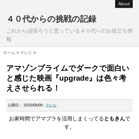
About
４０代からの挑戦の記録
これから頑張ろうと思っている４０代へのお役立ち情
報
ホーム
>
テレビ
>
アマゾンプライムでダークで面白い
と感じた映画『upgrade』は色々考
えさせられる！
公開日：
2020/06/06
:
テレビ
お家時間でアマプラを活用しまくってる
ともきん
で
す。