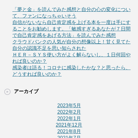
「夢と金」を読んでみた感想と自分の心の変化につい
て、ファンになっちゃいそう
自信がないなら自己肯定感を上げる本を一度は手にす
ることをお勧めします。「敏感すぎるあなたが７日間
で自己肯定感をあげる方法」を読んでみた感想
クラウドバンクの人気が自分の想像以上！甘く見てた
自分の認識不足を思い知らされた
ＨＥＲ－ＳＹＳ使い方がよく解らないし、１日何回や
れば良いのか？
感染者は語る！コロナに感染したかな？と思ったら、
どうすれば良いのか？
アーカイブ
2023年5月
2022年2月
2022年1月
2021年12月
2021年8月
2021年7月