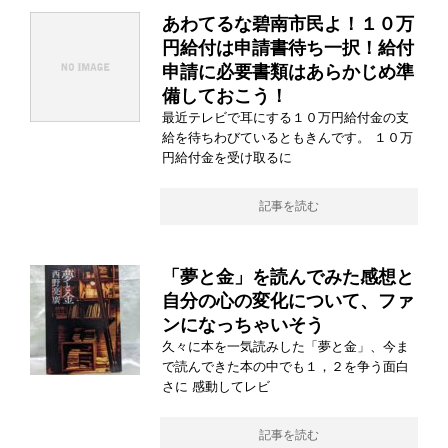
あわてるな碧南市民よ！１０万
円給付は申請書待ち一択！給付
申請に必要書類はあらかじめ準
備しておこう！
最近テレビで耳にする１０万円給付金の支
給を待ちわびているともきんです。 １０万
円給付金を受け取るに
記事を読む
「夢と金」を読んでみた感想と
自分の心の変化について、ファ
ンになっちゃいそう
久々に本を一気読みした「夢と金」、今ま
で読んできた本の中でも１，２を争う面白
さに 感動してレビ
記事を読む