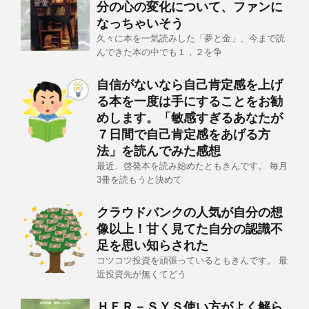
分の心の変化について、ファンに
なっちゃいそう
久々に本を一気読みした「夢と金」、今まで読
んできた本の中でも１，２を争
自信がないなら自己肯定感を上げ
る本を一度は手にすることをお勧
めします。「敏感すぎるあなたが
７日間で自己肯定感をあげる方
法」を読んでみた感想
最近、啓発本を読み始めたともきんです。 毎月
3冊を読もうと決めて
クラウドバンクの人気が自分の想
像以上！甘く見てた自分の認識不
足を思い知らされた
コツコツ投資を頑張っているともきんです。 最
近投資先が無くてどう
ＨＥＲ－ＳＹＳ使い方がよく解ら